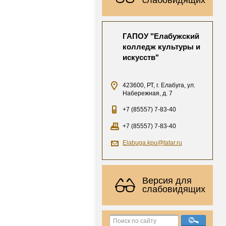
ГАПОУ "Елабужский
колледж культуры и
искусств"
423600, РТ, г. Елабуга, ул.
Набережная, д. 7
+7 (85557) 7-83-40
+7 (85557) 7-83-40
Elabuga.kpu@tatar.ru
Версия для
слабовидящих