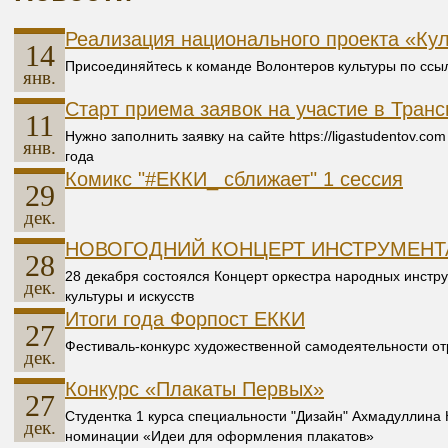
Реализация национального проекта «Кул
14
Присоединяйтесь к команде Волонтеров культуры по ссылке
янв.
Старт приема заявок на участие в Транс
11
Нужно заполнить заявку на сайте https://ligastudentov.co
янв.
года
Комикс "#ЕККИ_ сближает" 1 сессия
29
дек.
НОВОГОДНИЙ КОНЦЕРТ ИНСТРУМЕН
28
28 декабря состоялся Концерт оркестра народных инстр
дек.
культуры и искусств
Итоги года Форпост ЕККИ
27
Фестиваль-конкурс художественной самодеятельности о
дек.
Конкурс «Плакаты Первых»
27
Студентка 1 курса специальности "Дизайн" Ахмадуллина
дек.
номинации «Идеи для оформления плакатов»