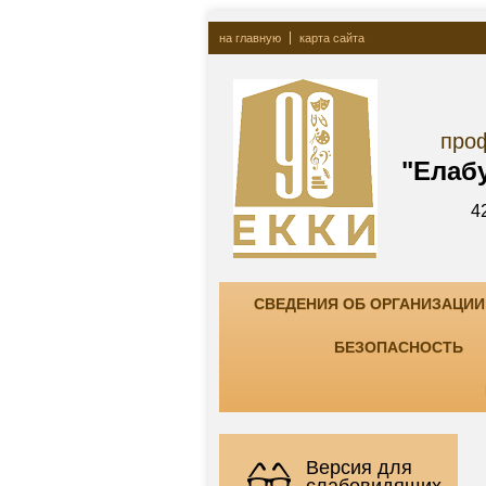
на главную
карта сайта
Госу
профессионально
"Елабужский ко
423600, РТ, г. Елаб
тел. +7(85557) 7-8
СВЕДЕНИЯ ОБ ОРГАНИЗАЦИИ
БЕЗОПАСНОСТЬ
Версия для
слабовидящих