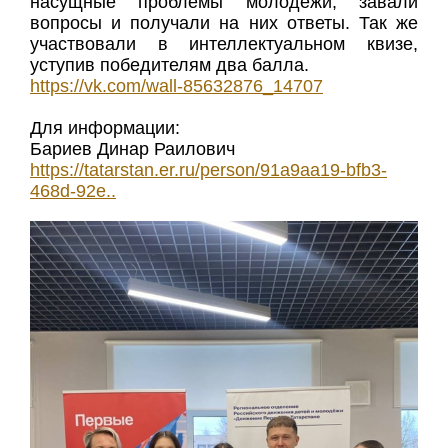
насущные проблемы молодежи, завали
вопросы и получали на них ответы. Так же
участвовали в интеллектуальном квизе,
уступив победителям два балла.
https://vk.com/wall-85632876_14707
Для информации:
Бариев Динар Раилович
https://tatarstan.er.ru/person/91a9aa19-bfb3-
468d-92e..