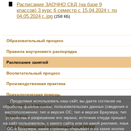
Расписание ЗАОЧНО СКД (на базе 9
классов) 3 курс 6 семестр с 15.04.2024 г. по
04.05.2024 г..jpg
(258 КБ)
Образовательный процесс
Правила внутреннего распорядка
Расписание занятий
Воспитательный процесс
Производственная практика
Психологическая помощь
Продолжая использовать наш сайт, вы даете согласие на
Организация питания
обработку файлов cookie, пользовательских данных (сведения о
местоположении; тип и версия ОС; тип и версия Браузера; тип
Здоровье
устройства и разрешение его экрана; источник откуда пришел
на сайт пользователь; с какого сайта или по какой рекламе; язык
ССК Студенческий спортивный клуб ЕККИ
ОС и Браузера; какие страницы открывает и на какие кнопки