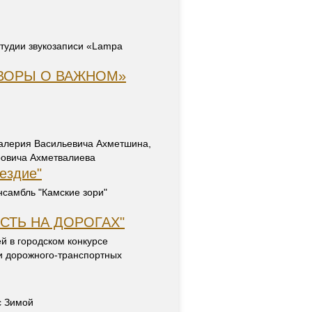
студии звукозаписи «Lampa
ЗГОВОРЫ О ВАЖНОМ»
алерия Васильевича Ахметшина,
ровича Ахметвалиева
ездие"
самбль "Камские зори"
СТЬ НА ДОРОГАХ"
й в городском конкурсе
и дорожного-транспортных
с Зимой