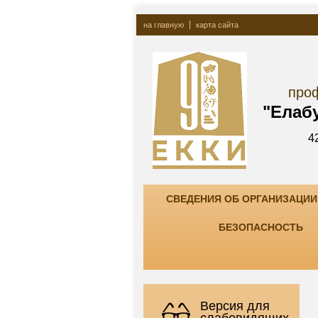
на главную
карта сайта
Госу
профессионально
"Елабужский ко
423600, РТ, г. Елаб
тел. +7(85557) 7-8
СВЕДЕНИЯ ОБ ОРГАНИЗАЦИИ
БЕЗОПАСНОСТЬ
Версия для
слабовидящих