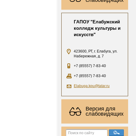
ГАПОУ "Елабужский
колледж культуры и
искусств"
423600, РТ, г. Елабуга, ул.
Набережная, д. 7
+7 (85557) 7-83-40
+7 (85557) 7-83-40
Elabuga.kpu@tatar.ru
Версия для
слабовидящих