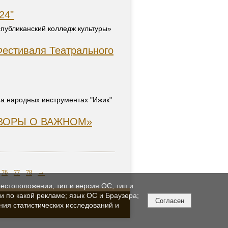
24"
публиканский колледж культуры»
Фестиваля Театрального
а народных инструментах "Ижик"
ЗГОВОРЫ О ВАЖНОМ»
→
76
77
78
естоположении; тип и версия ОС; тип и
ли по какой рекламе; язык ОС и Браузера;
Согласен
ния статистических исследований и