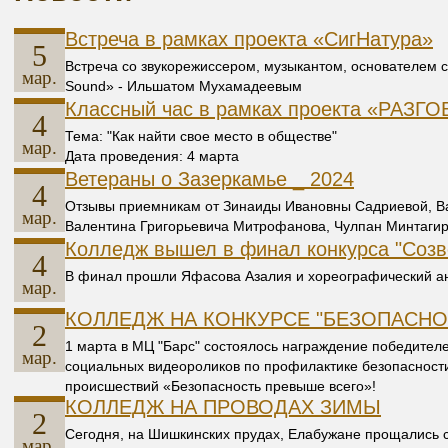
Встреча в рамках проекта «СигНатура»
5
Встреча со звукорежиссером, музыкантом, основателем 
мар.
Sound» - Ильшатом Мухамадеевым
Классный час в рамках проекта «РА
4
Тема: "Как найти свое место в обществе"
мар.
Дата проведения: 4 марта
Ветераны о Зазеркамье _ 2024
4
Отзывы приемникам от Зинаиды Ивановны Садриевой, В
мар.
Валентина Григорьевича Митрофанова, Чулпан Минтаги
Колледж вышел в финал конкурса "Созв
4
В финал прошли Яфасова Азалия и хореографический ан
мар.
КОЛЛЕДЖ НА КОНКУРСЕ "БЕЗОПАСНО
2
1 марта в МЦ "Барс" состоялось награждение победителе
мар.
социальных видеороликов по профилактике безопасност
происшествий «Безопасность превыше всего»!
КОЛЛЕДЖ НА ПРОВОДАХ ЗИМЫ
2
Сегодня, на Шишкинских прудах, Елабужане прощались 
мар.