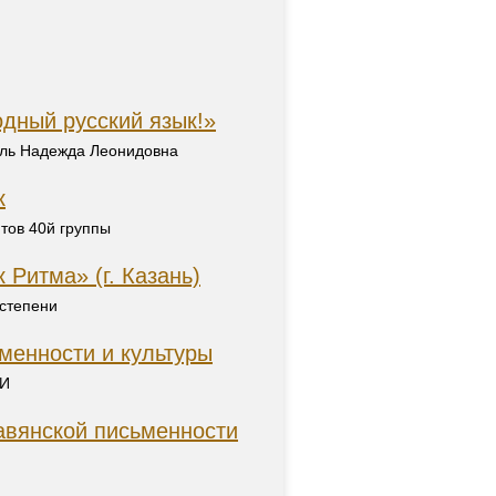
одный русский язык!»
ель Надежда Леонидовна
к
тов 40й группы
Ритма» (г. Казань)
 степени
менности и культуры
КИ
янской письменности