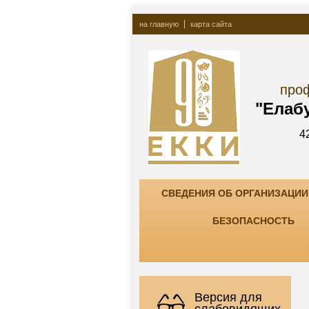
на главную
карта сайта
Госу
профессионально
"Елабужский ко
423600, РТ, г. Елаб
тел. +7(85557) 7-8
СВЕДЕНИЯ ОБ ОРГАНИЗАЦИИ
БЕЗОПАСНОСТЬ
Версия для
слабовидящих