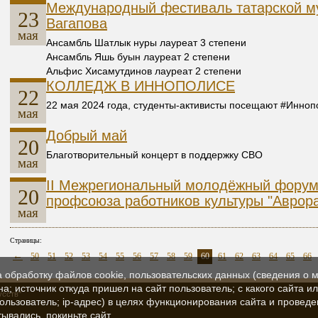
Международный фестиваль татарской м
23
Вагапова
мая
Ансамбль Шатлык нуры лауреат 3 степени
Ансамбль Яшь буын лауреат 2 степени
Альфис Хисамутдинов лауреат 2 степени
КОЛЛЕДЖ В ИННОПОЛИСЕ
22
22 мая 2024 года, студенты-активисты посещают #Иннопо
мая
Добрый май
20
Благотворительный концерт в поддержку СВО
мая
II Межрегиональный молодёжный форум
20
профсоюза работников культуры "Аврор
мая
Страницы:
←
50
51
52
53
54
55
56
57
58
59
60
61
62
63
64
65
66
а обработку файлов cookie, пользовательских данных (сведения о м
а; источник откуда пришел на сайт пользователь; с какого сайта и
усств"
пользователь; ip-адрес) в целях функционирования сайта и проведе
ывались, покиньте сайт.