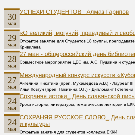
УСПЕХИ СТУДЕНТОВ_ Алмаз Гарипов
30
мая
«О великий, могучий, правдивый и своб
29
Открытое занятие для Студентов 18 группы, преподават
мая
Кривилева
27 мая - общероссийский день библиоте
28
Совместное мероприятие ЦБС им. А.С. Пушкина и студен
мая
Международный конкурс искусств «Кубок 
27
Ангелина Никитина (преп. Мухамедова А.В.) - Лауреат III
мая
Илья Ковтун (преп. Никитина О.Г.) - Дипломант I степени
Сохраняя истоки_ День славянской пись
24
Уроки истории, литературы, тематические лектории в ЕК
мая
СОХРАНЯЯ РУССКОЕ СЛОВО_ День слав
24
и культуры
мая
Открытые занятия для студентов колледжа ЕККИ