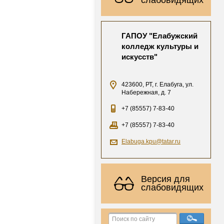
ГАПОУ "Елабужский
колледж культуры и
искусств"
423600, РТ, г. Елабуга, ул.
Набережная, д. 7
+7 (85557) 7-83-40
+7 (85557) 7-83-40
Elabuga.kpu@tatar.ru
Версия для
слабовидящих