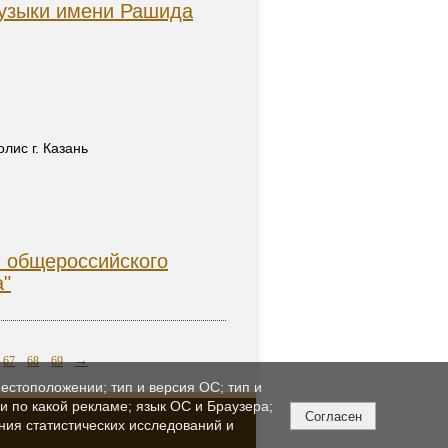
узыки имени Рашида
лис г. Казань
 общероссийского
а"
→
67
68
69
естоположении; тип и версия ОС; тип и
ли по какой рекламе; язык ОС и Браузера;
Согласен
ния статистических исследований и