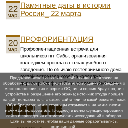
Памятные даты в истории
22
России_ 22 марта
мар.
ПРОФОРИЕНТАЦИЯ
20
Профориентационная встреча для
мар.
школьников пгт Сабы, организованная
колледжем прошла в стенах учебного
заведения. По обычаю гостеприимного дома
гостей встречала хозяйка колледжа -
Продолжая использовать наш сайт, вы даете согласие на
директор Альфира Гильмулловна Акберова.
обработку файлов cookie, пользовательских данных (сведения о
местоположении; тип и версия ОС; тип и версия Браузера; тип
устройства и разрешение его экрана; источник откуда пришел
на сайт пользователь; с какого сайта или по какой рекламе; язык
ОС и Браузера; какие страницы открывает и на какие кнопки
111
112
113
114
115
116
нажимает пользователь; ip-адрес) в целях функционирования
сайта и проведения статистических исследований и обзоров.
Если вы не хотите, чтобы ваши данные обрабатывались,
покиньте сайт.