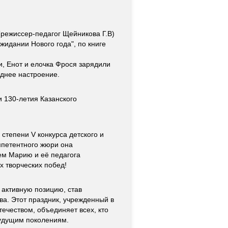
(режиссер-педагог Щейникова Г.В)
жидании Нового года", по книге
и, Енот и елочка Фрося зарядили
однее настроение.
и 130-летия Казанского
степени V конкурса детского и
омпетентного жюри она
ем Марию и её педагога
х творческих побед!
 активную позицию, став
а. Этот праздник, учрежденный в
течеством, объединяет всех, кто
будущим поколениям.