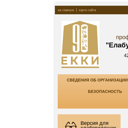
на главную
карта сайта
Госу
профессионально
"Елабужский ко
423600, РТ, г. Елаб
тел. +7(85557) 7-8
СВЕДЕНИЯ ОБ ОРГАНИЗАЦИИ
БЕЗОПАСНОСТЬ
Версия для
слабовидящих