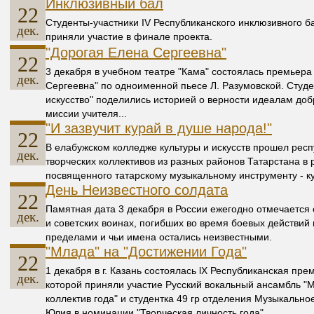
Инклюзивный бал
22
Студенты-участники IV Республиканского инклюзивного б
дек.
приняли участие в финале проекта.
"Дорогая Елена Сергеевна"
22
3 декабря в учебном театре "Кама" состоялась премьера
дек.
Сергеевна" по одноименной пьесе Л. Разумовской. Студе
искусство" поделились историей о верности идеалам доб
миссии учителя...
"И зазвучит курай в душе народа!"
22
В елабужском колледже культуры и искусств прошел рес
дек.
творческих коллективов из разных районов Татарстана в 
посвященного татарскому музыкальному инструменту - к
День Неизвестного солдата
22
Памятная дата 3 декабря в России ежегодно отмечается с
дек.
и советских воинах, погибших во время боевых действий 
пределами и чьи имена остались неизвестными.
"Млада" на "Достижении Года"
22
1 декабря в г. Казань состоялась lX Республиканская пре
дек.
которой приняли участие Русский вокальный ансамбль "
коллектив года" и студентка 49 гр отделения Музыкально
Юлия в номинации "Творческая личность года"