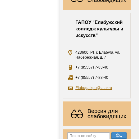
ГАПОУ "Елабужский
колледж культуры и
искусств"
423600, РТ, г. Елабуга, ул.
Набережная, д. 7
+7 (85557) 7-83-40
+7 (85557) 7-83-40
Elabuga.kpu@tatar.ru
Версия для
слабовидящих