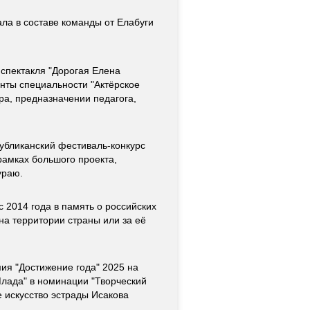
ала в составе команды от Елабуги
 спектакля "Дорогая Елена
нты специальности "Актёрское
ра, предназначении педагога,
публиканский фестиваль-конкурс
рамках большого проекта,
ураю.
 2014 года в память о российских
на территории страны или за её
мия "Достижение года" 2025 на
Млада" в номинации "Творческий
е искусство эстрады Исакова