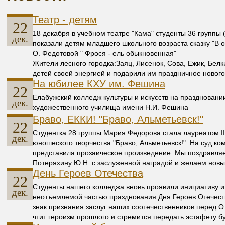
Театр - детям
22
18 декабря в учебном театре "Кама" студенты 36 группы 
дек.
показали детям младшего школьного возраста сказку "В о
О. Федотовой " Фрося - ель обыкновенная"
Жители лесного городка:Заяц, Лисенок, Сова, Ежик, Белк
детей своей энергией и подарили им праздничное новог
На юбилее КХУ им. Фешина
22
Елабужский колледж культуры и искусств на праздновани
дек.
художественного училища имени Н.И. Фешина
Браво, ЕККИ! "Браво, Альметьевск!"
22
Студентка 28 группы Мария Федорова стала лауреатом II 
дек.
юношеского творчества "Браво, Альметьевск!". На суд к
представила прозаическое произведение. Мы поздравля
Потеряхину Ю.Н. с заслуженной наградой и желаем новы
День Героев Отечества
22
Студенты нашего колледжа вновь проявили инициативу и
дек.
неотъемлемой частью празднования Дня Героев Отечеств
знак признания заслуг наших соотечественников перед О
чтит героизм прошлого и стремится передать эстафету 