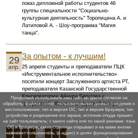
показ дипломной работы студентов 46
группы специальности "Социально-
культурная деятельность" Торопицина А. и
Латиповой А. - Шоу-программа "Магия
танца".
За опытом - к лучшим!
29
25 апреля студенты и преподаватели ПЦК
апр.
«Инструментальное исполнительство»
посетили концерт Заслуженного артиста РТ,
преподавателя Казанской Государственной
Консерватории Айнура Бегутова с
Продолжая использовать наш сайт, вы даете согласие на
программой «Вселенная русской гитары».
обработку файлов cookie, пользовательских данных (сведения о
местоположении; тип и версия ОС; тип и версия Браузера; тип
устройства и разрешение его экрана; источник откуда пришел
на сайт пользователь; с какого сайта или по какой рекламе; язык
ОС и Браузера; какие страницы открывает и на какие кнопки
28
29
30
31
32
33
нажимает пользователь; ip-адрес) в целях функционирования