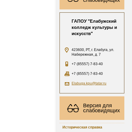
ГАПОУ "Елабужский
колледж культуры и
искусств"
423600, РТ, г. Елабуга, ул.
Набережная, д. 7
+7 (85557) 7-83-40
+7 (85557) 7-83-40
Elabuga.kpu@tatar.ru
Версия для
слабовидящих
Историческая справка