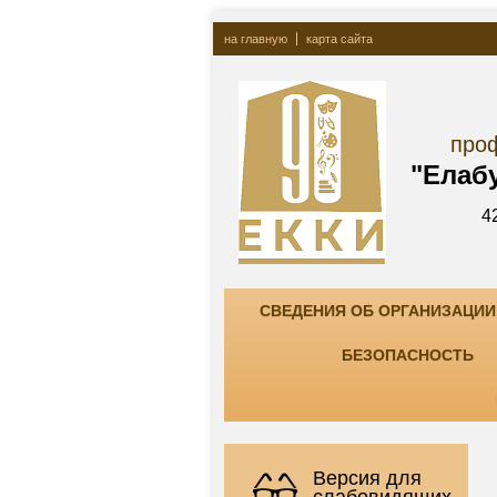
на главную
карта сайта
Госу
профессионально
"Елабужский ко
423600, РТ, г. Елаб
тел. +7(85557) 7-8
СВЕДЕНИЯ ОБ ОРГАНИЗАЦИИ
БЕЗОПАСНОСТЬ
Версия для
слабовидящих