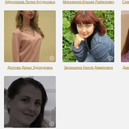
Абдуллаева Лилия Кутдусовна
Мирзаянов Ильнар Рафилович
Сем
Долгова Дарья Эдуардовна
Зиганшина Наиля Дамировна
Дав