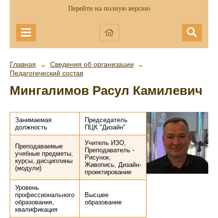
Перейти на полную версию
Главная
Сведения об организации
→
→
Педагогический состав
Мингалимов Расул Камилевич
Занимаемая
Председатель
должность
ПЦК "Дизайн"
Учитель ИЗО,
Преподаваемые
Преподаватель -
учебные предметы,
Рисунок,
курсы, дисциплины
Живопись, Дизайн-
(модули)
проектирование
Уровень
профессионального
Высшее
образования,
образование
квалификация