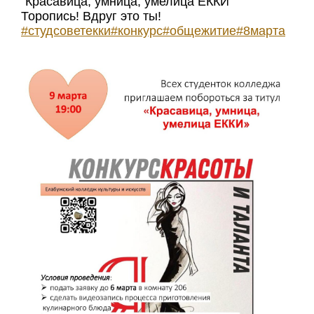
"Красавица, умница, умелица ЕККИ"
Торопись! Вдруг это ты!
#студсоветекки
#конкурс
#общежитие
#8марта