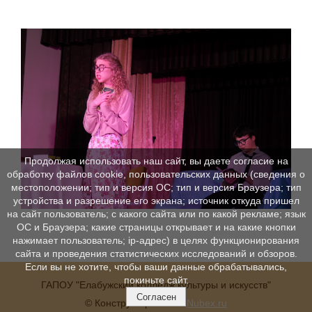
Продолжая использовать наш сайт, вы даете согласие на
обработку файлов cookie, пользовательских данных (сведения о
местоположении; тип и версия ОС; тип и версия Браузера; тип
устройства и разрешение его экрана; источник откуда пришел
на сайт пользователь; с какого сайта или по какой рекламе; язык
ОС и Браузера; какие страницы открывает и на какие кнопки
нажимает пользователь; ip-адрес) в целях функционирования
сайта и проведения статистических исследований и обзоров.
Если вы не хотите, чтобы ваши данные обрабатывались,
покиньте сайт.
ГАПОУ "Елабужский колледж культуры и искусств"
Согласен
© Конструктор сайтов
Nubex.ru