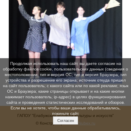
Продолжая использовать наш сайт, вы даете согласие на
обработку файлов cookie, пользовательских данных (сведения о
местоположении; тип и версия ОС; тип и версия Браузера; тип
устройства и разрешение его экрана; источник откуда пришел
на сайт пользователь; с какого сайта или по какой рекламе; язык
ОС и Браузера; какие страницы открывает и на какие кнопки
нажимает пользователь; ip-адрес) в целях функционирования
сайта и проведения статистических исследований и обзоров.
Если вы не хотите, чтобы ваши данные обрабатывались,
покиньте сайт.
ГАПОУ "Елабужский колледж культуры и искусств"
Согласен
© Конструктор сайтов
Nubex.ru