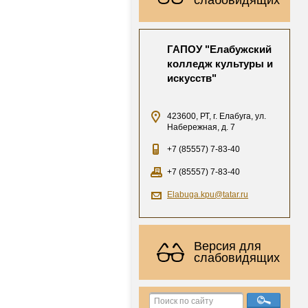
ГАПОУ "Елабужский
колледж культуры и
искусств"
423600, РТ, г. Елабуга, ул.
Набережная, д. 7
+7 (85557) 7-83-40
+7 (85557) 7-83-40
Elabuga.kpu@tatar.ru
Версия для
слабовидящих