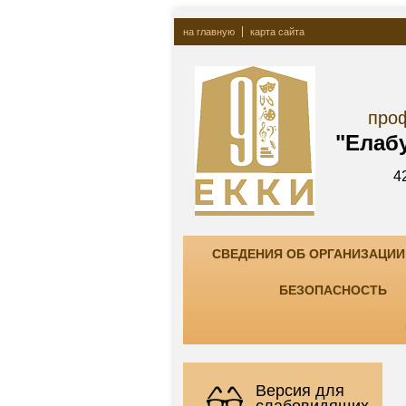
на главную
карта сайта
Госу
профессионально
"Елабужский ко
423600, РТ, г. Елаб
тел. +7(85557) 7-8
СВЕДЕНИЯ ОБ ОРГАНИЗАЦИИ
БЕЗОПАСНОСТЬ
Версия для
слабовидящих