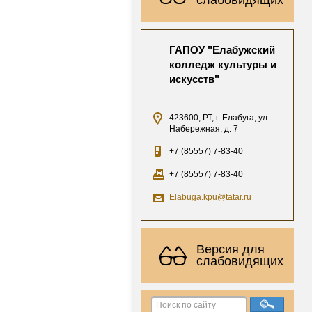
ГАПОУ "Елабужский
колледж культуры и
искусств"
423600, РТ, г. Елабуга, ул.
Набережная, д. 7
+7 (85557) 7-83-40
+7 (85557) 7-83-40
Elabuga.kpu@tatar.ru
Версия для
слабовидящих