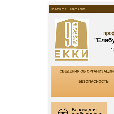
на главную
карта сайта
Госу
профессионально
"Елабужский ко
423600, РТ, г. Елаб
тел. +7(85557) 7-8
СВЕДЕНИЯ ОБ ОРГАНИЗАЦИИ
БЕЗОПАСНОСТЬ
Версия для
слабовидящих