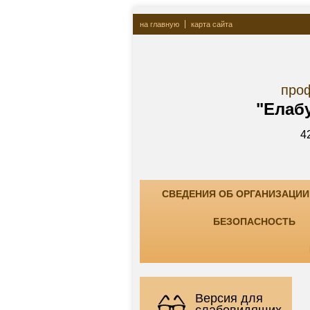
на главную
карта сайта
Госу
профессионально
"Елабужский ко
423600, РТ, г. Елаб
тел. +7(85557) 7-8
СВЕДЕНИЯ ОБ ОРГАНИЗАЦИИ
БЕЗОПАСНОСТЬ
Версия для
слабовидящих