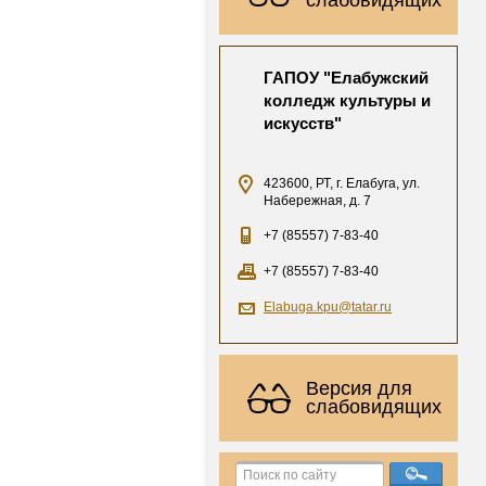
ГАПОУ "Елабужский
колледж культуры и
искусств"
423600, РТ, г. Елабуга, ул.
Набережная, д. 7
+7 (85557) 7-83-40
+7 (85557) 7-83-40
Elabuga.kpu@tatar.ru
Версия для
слабовидящих