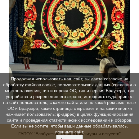
Продолжая использовать наш сайт, вы даете согласие на
обработку файлов cookie, пользовательских данных (сведения о
местоположении; тип и версия ОС; тип и версия Браузера; тип
устройства и разрешение его экрана; источник откуда пришел
на сайт пользователь; с какого сайта или по какой рекламе; язык
ОС и Браузера; какие страницы открывает и на какие кнопки
нажимает пользователь; ip-адрес) в целях функционирования
сайта и проведения статистических исследований и обзоров.
Если вы не хотите, чтобы ваши данные обрабатывались,
покиньте сайт.
ГАПОУ "Елабужский колледж культуры и искусств"