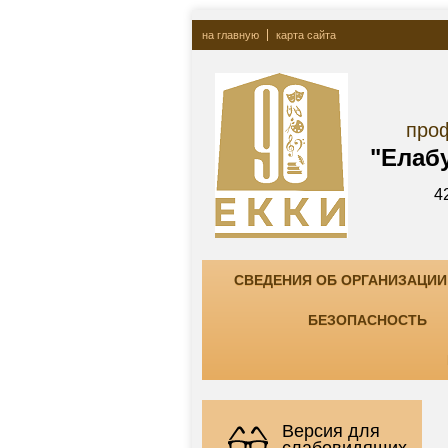
на главную
карта сайта
Госу
профессионально
"Елабужский ко
423600, РТ, г. Елаб
тел. +7(85557) 7-8
СВЕДЕНИЯ ОБ ОРГАНИЗАЦИИ
БЕЗОПАСНОСТЬ
Версия для
слабовидящих