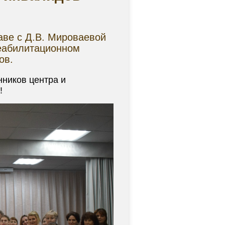
аве с Д.В. Мироваевой
реабилитационном
ов.
нников центра и
!