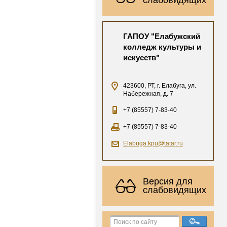
ГАПОУ "Елабужский
колледж культуры и
искусств"
423600, РТ, г. Елабуга, ул.
Набережная, д. 7
+7 (85557) 7-83-40
+7 (85557) 7-83-40
Elabuga.kpu@tatar.ru
Версия для
слабовидящих