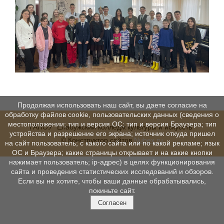
Продолжая использовать наш сайт, вы даете согласие на
обработку файлов cookie, пользовательских данных (сведения о
местоположении; тип и версия ОС; тип и версия Браузера; тип
ГАПОУ "Елабужский колледж культуры и искусств"
устройства и разрешение его экрана; источник откуда пришел
© Конструктор сайтов
Nubex.ru
на сайт пользователь; с какого сайта или по какой рекламе; язык
ОС и Браузера; какие страницы открывает и на какие кнопки
нажимает пользователь; ip-адрес) в целях функционирования
сайта и проведения статистических исследований и обзоров.
Если вы не хотите, чтобы ваши данные обрабатывались,
покиньте сайт.
Согласен