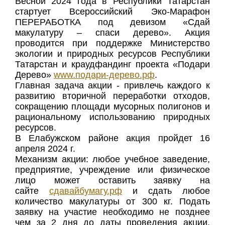
Весной 2024 года в Республики Татарстан
стартует Всероссийский Эко-Марафон
ПЕРЕРАБОТКА под девизом «Сдай
макулатуру – спаси дерево». Акция
проводится при поддержке Министерство
экологии и природных ресурсов Республики
Татарстан и краудфандинг проекта «Подари
Дерево»
www.подари-дерево.рф
.
Главная задача акции - привлечь каждого к
развитию вторичной переработки отходов,
сокращению площади мусорных полигонов и
рациональному использованию природных
ресурсов.
В Елабужском районе акция пройдет 16
апреля 2024 г.
Механизм акции: любое учебное заведение,
предприятие, учреждение или физическое
лицо может оставить заявку на
сайте
сдавайбумагу.рф
и сдать любое
количество макулатуры от 300 кг. Подать
заявку на участие необходимо не позднее
чем за 2 дня до даты проведения акции.