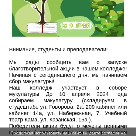
Внимание, студенты и преподаватели!
Мы рады сообщить вам о запуске
благотворительной акции в нашем колледже!
Начиная с сегодняшнего дня, мы начинаем
сбор макулатуры!
Наш колледж участвует в соборе
мукулатуры До 10 апреля 2024 года
собираем макулатуру (складируем в
студсштабе ул. Говорова, 2а, 209 кабинет или
кабинет 14а, ул. Набережная, 7, Учебный
театр Кама, ул. Казанская, 15а ).
Победители акции будут отмечены ценными
призами ( сертификаты на посадку аллеи
Продолжая использовать наш сайт, вы даете согласие на