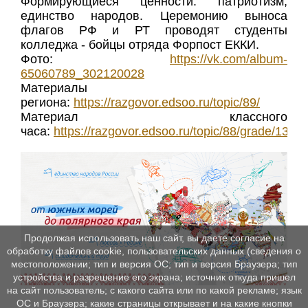
Формирующиеся ценности: патриотизм,
единство народов. Церемонию выноса
флагов РФ и РТ проводят студенты
колледжа - бойцы отряда Форпост ЕККИ.
Фото:
https://vk.com/album-
65060789_302120028
Материалы
региона:
https://razgovor.edsoo.ru/topic/89/
Материал классного
часа:
https://razgovor.edsoo.ru/topic/88/grade/1314/
Продолжая использовать наш сайт, вы даете согласие на
обработку файлов cookie, пользовательских данных (сведения о
местоположении; тип и версия ОС; тип и версия Браузера; тип
устройства и разрешение его экрана; источник откуда пришел
на сайт пользователь; с какого сайта или по какой рекламе; язык
ОС и Браузера; какие страницы открывает и на какие кнопки