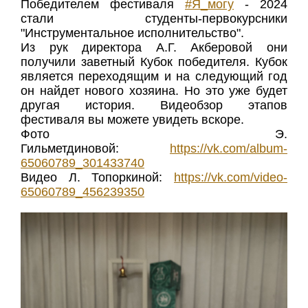
Победителем фестиваля
#Я_могу
- 2024
стали студенты-первокурсники
"Инструментальное исполнительство".
Из рук директора А.Г. Акберовой они
получили заветный Кубок победителя. Кубок
является переходящим и на следующий год
он найдет нового хозяина. Но это уже будет
другая история. Видеобзор этапов
фестиваля вы можете увидеть вскоре.
Фото Э.
Гильметдиновой:
https://vk.com/album-
65060789_301433740
Видео Л. Топоркиной:
https://vk.com/video-
65060789_456239350