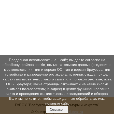
Продолжая использовать наш сайт, вы даете согласие на
обработку файлов cookie, пользовательских данных (сведения о
местоположении; тип и версия ОС; тип и версия Браузера; тип
устройства и разрешение его экрана; источник откуда пришел
на сайт пользователь; с какого сайта или по какой рекламе; язык
ОС и Браузера; какие страницы открывает и на какие кнопки
нажимает пользователь; ip-адрес) в целях функционирования
сайта и проведения статистических исследований и обзоров.
Если вы не хотите, чтобы ваши данные обрабатывались,
покиньте сайт.
ГАПОУ "Елабужский колледж культуры и искусств"
Согласен
© Конструктор сайтов
Nubex.ru