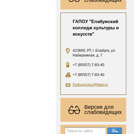
ГАПОУ "Елабужский
колледж культуры и
искусств"
423600, РТ, г. Елабуга, ул.
Набережная, д. 7
+7 (85557) 7-83-40
+7 (85557) 7-83-40
Elabuga.kpu@tatar.ru
Версия для
слабовидящих