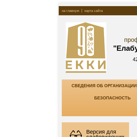
на главную
карта сайта
Госу
профессионально
"Елабужский ко
423600, РТ, г. Елаб
тел. +7(85557) 7-8
СВЕДЕНИЯ ОБ ОРГАНИЗАЦИИ
БЕЗОПАСНОСТЬ
Версия для
слабовидящих