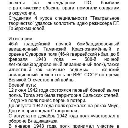
вылеты на легендарном ПО, бомбили
стратегические объекты врага, помогали солдатам
в окружении.
Студентам 4 курса специальности "Театральное
творчество" удалось воплотить идею режиссера Г.Г.
Габдрахмановой.
Из истории:
46-й гвардейский ночной бомбардировочный
авиационный Таманский Краснознамённый и
ордена Суворова полк (46-й гвардейский нбап, до 8
февраля 1943 года — 588-й ночной
легкобомбардировочный авиационный полк), также
известный как «ночные ведьмы» — женский
авиационный полк в составе ВВС СССР во время
Великой Отечественной войны.
Боевой путь:
12 июня 1942 года состоялся первый боевой вылет
полка. Тогда это была территория Сальских степей.
Тогда же полк понёс первые потери.
До августа 1942 года полк сражался на реках Миус,
Дон и в пригородах Ставрополя.
С августа по декабрь 1942 года полк участвовал в
обороне Владикавказа.
В январе 1943 года полк принимал участие в