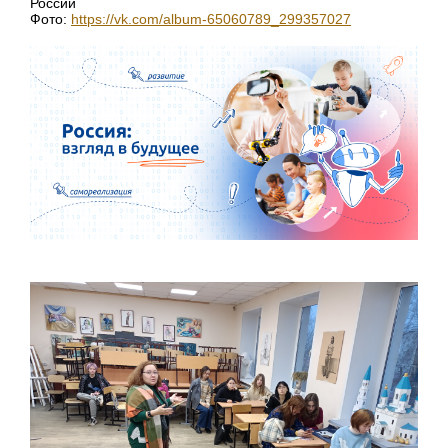
России
Фото:
https://vk.com/album-65060789_299357027