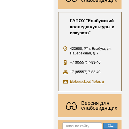
ГАПОУ "Елабужский
колледж культуры и
искусств"
423600, РТ, г. Елабуга, ул.
Набережная, д. 7
+7 (85557) 7-83-40
+7 (85557) 7-83-40
Elabuga.kpu@tatar.ru
Версия для
слабовидящих