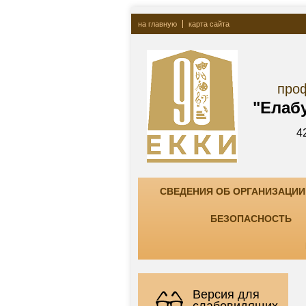
на главную
карта сайта
Госу
профессионально
"Елабужский ко
423600, РТ, г. Елаб
тел. +7(85557) 7-8
СВЕДЕНИЯ ОБ ОРГАНИЗАЦИИ
БЕЗОПАСНОСТЬ
Версия для
слабовидящих