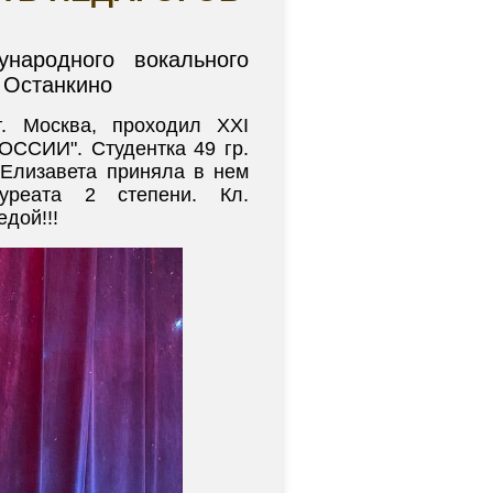
народного вокального
, Останкино
г. Москва, проходил XXI
СИИ". Студентка 49 гр.
 Елизавета приняла в нем
уреата 2 степени. Кл.
дой!!!