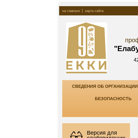
на главную
карта сайта
Госу
профессионально
"Елабужский ко
423600, РТ, г. Елаб
тел. +7(85557) 7-8
СВЕДЕНИЯ ОБ ОРГАНИЗАЦИИ
БЕЗОПАСНОСТЬ
Версия для
слабовидящих