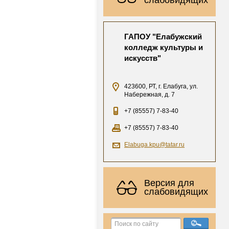
ГАПОУ "Елабужский
колледж культуры и
искусств"
423600, РТ, г. Елабуга, ул.
Набережная, д. 7
+7 (85557) 7-83-40
+7 (85557) 7-83-40
Elabuga.kpu@tatar.ru
Версия для
слабовидящих