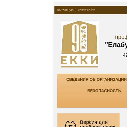
на главную
карта сайта
Госу
профессионально
"Елабужский ко
423600, РТ, г. Елаб
тел. +7(85557) 7-8
СВЕДЕНИЯ ОБ ОРГАНИЗАЦИИ
БЕЗОПАСНОСТЬ
Версия для
слабовидящих