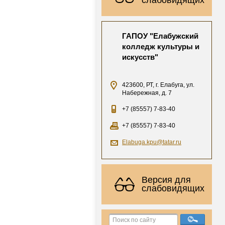
ГАПОУ "Елабужский
колледж культуры и
искусств"
423600, РТ, г. Елабуга, ул.
Набережная, д. 7
+7 (85557) 7-83-40
+7 (85557) 7-83-40
Elabuga.kpu@tatar.ru
Версия для
слабовидящих