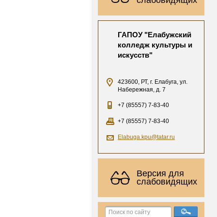
ГАПОУ "Елабужский
колледж культуры и
искусств"
423600, РТ, г. Елабуга, ул.
Набережная, д. 7
+7 (85557) 7-83-40
+7 (85557) 7-83-40
Elabuga.kpu@tatar.ru
Версия для
слабовидящих