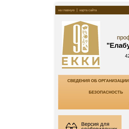
на главную
карта сайта
Госу
профессионально
"Елабужский ко
423600, РТ, г. Елаб
тел. +7(85557) 7-8
СВЕДЕНИЯ ОБ ОРГАНИЗАЦИИ
БЕЗОПАСНОСТЬ
Версия для
слабовидящих