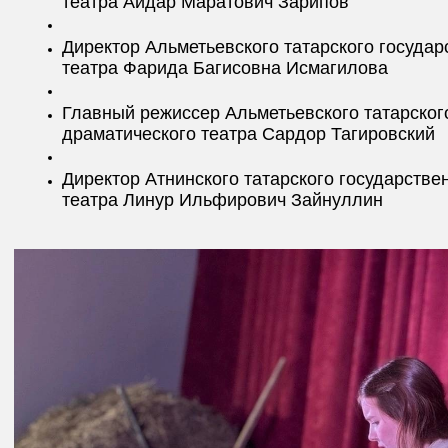
театра Айдар Маратович Зарипов
Директор Альметьевского татарского государ
театра Фарида Багисовна Исмагилова
Главный режиссер Альметьевского татарског
драматического театра Сардор Тагировский
Директор Атнинского татарского государстве
театра Линур Ильфирович Зайнуллин