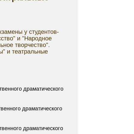
кзамены у студентов-
сство" и "Народное
ьное творчество".
ы" и театральные
ственного драматического
твенного драматического
твенного драматического