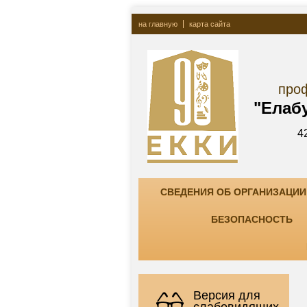
на главную
карта сайта
Госу
профессионально
"Елабужский ко
423600, РТ, г. Елаб
тел. +7(85557) 7-8
СВЕДЕНИЯ ОБ ОРГАНИЗАЦИИ
БЕЗОПАСНОСТЬ
Версия для
слабовидящих